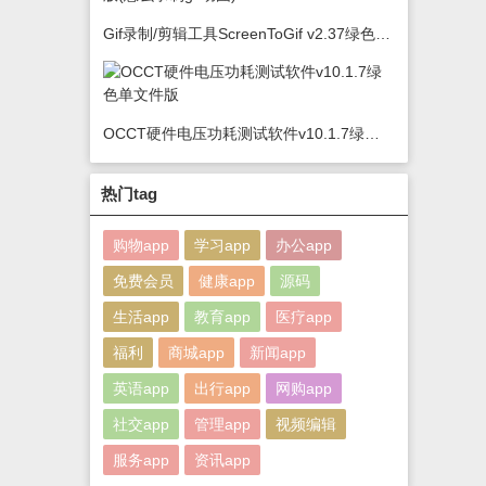
Gif录制/剪辑工具ScreenToGif v2.37绿色版(怎么录制gif动图)
OCCT硬件电压功耗测试软件v10.1.7绿色单文件版
热门tag
购物app
学习app
办公app
免费会员
健康app
源码
生活app
教育app
医疗app
福利
商城app
新闻app
英语app
出行app
网购app
社交app
管理app
视频编辑
服务app
资讯app