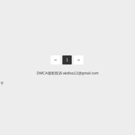
‹‹
1
››
DMCA侵权投诉:
akdlsa12@gmail.com