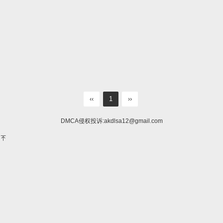
‹‹
1
››
DMCA侵权投诉:
akdlsa12@gmail.com