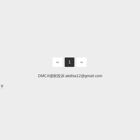
‹‹
1
››
DMCA侵权投诉:
akdlsa12@gmail.com