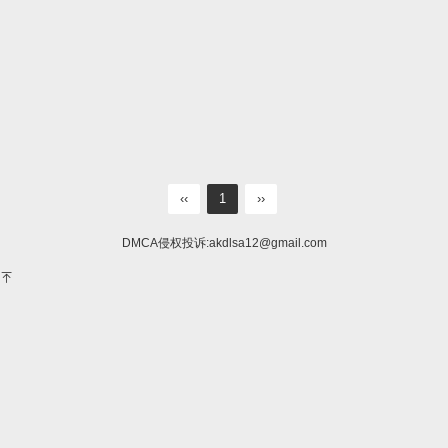
‹‹
1
››
DMCA侵权投诉:
akdlsa12@gmail.com