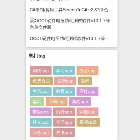
Gif录制/剪辑工具ScreenToGif v2.37绿色版(怎么录制gif动图)
OCCT硬件电压功耗测试软件v10.1.7绿色单文件版
热门tag
购物app
学习app
办公app
免费会员
健康app
源码
生活app
教育app
医疗app
福利
商城app
新闻app
英语app
出行app
网购app
社交app
管理app
视频编辑
服务app
资讯app