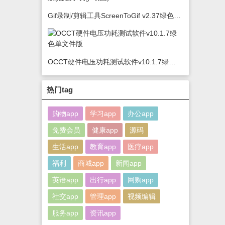
Gif录制/剪辑工具ScreenToGif v2.37绿色版(怎么录制gif动图)
OCCT硬件电压功耗测试软件v10.1.7绿色单文件版
热门tag
购物app
学习app
办公app
免费会员
健康app
源码
生活app
教育app
医疗app
福利
商城app
新闻app
英语app
出行app
网购app
社交app
管理app
视频编辑
服务app
资讯app