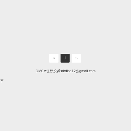
‹‹
1
››
DMCA侵权投诉:
akdlsa12@gmail.com