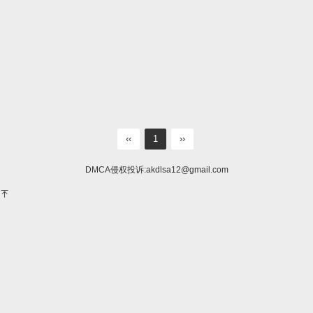
‹‹
1
››
DMCA侵权投诉:
akdlsa12@gmail.com