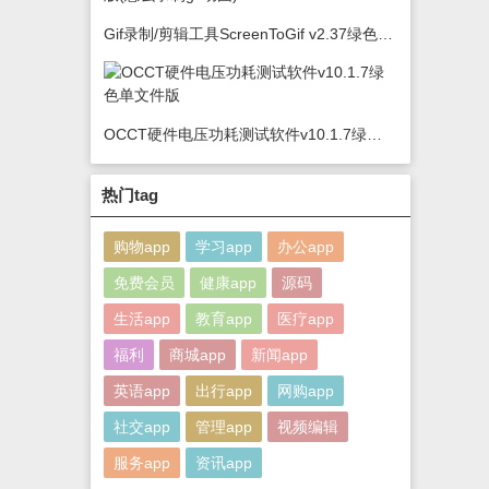
Gif录制/剪辑工具ScreenToGif v2.37绿色版(怎么录制gif动图)
OCCT硬件电压功耗测试软件v10.1.7绿色单文件版
热门tag
购物app
学习app
办公app
免费会员
健康app
源码
生活app
教育app
医疗app
福利
商城app
新闻app
英语app
出行app
网购app
社交app
管理app
视频编辑
服务app
资讯app