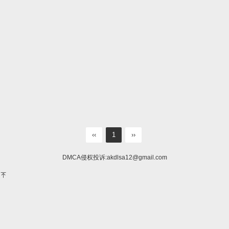
‹‹
1
››
DMCA侵权投诉:
akdlsa12@gmail.com