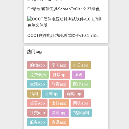
Gif录制/剪辑工具ScreenToGif v2.37绿色版(怎么录制gif动图)
OCCT硬件电压功耗测试软件v10.1.7绿色单文件版
热门tag
购物app
学习app
办公app
免费会员
健康app
源码
生活app
教育app
医疗app
福利
商城app
新闻app
英语app
出行app
网购app
社交app
管理app
视频编辑
服务app
资讯app