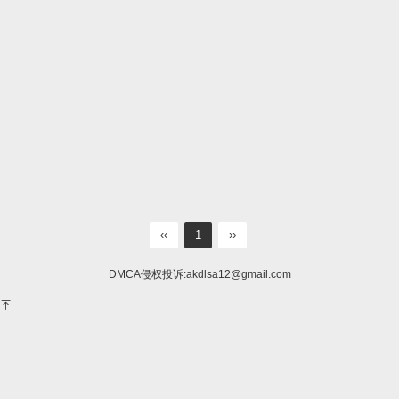
‹‹
1
››
DMCA侵权投诉:
akdlsa12@gmail.com