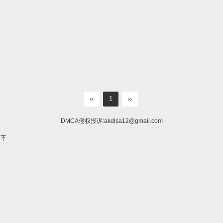
‹‹
1
››
DMCA侵权投诉:
akdlsa12@gmail.com