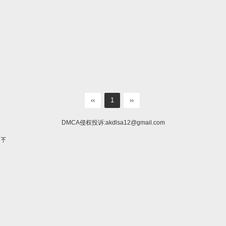
‹‹
1
››
DMCA侵权投诉:
akdlsa12@gmail.com