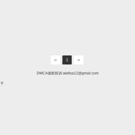
‹‹
1
››
DMCA侵权投诉:
akdlsa12@gmail.com