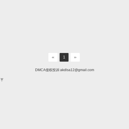
‹‹
1
››
DMCA侵权投诉:
akdlsa12@gmail.com