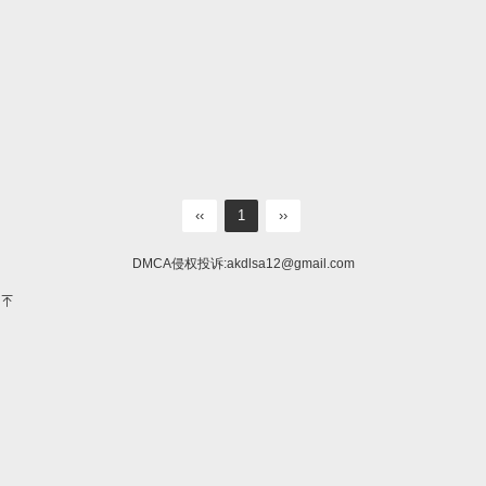
‹‹
1
››
DMCA侵权投诉:
akdlsa12@gmail.com