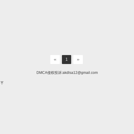
‹‹
1
››
DMCA侵权投诉:
akdlsa12@gmail.com