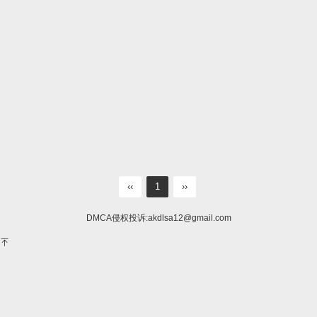
‹‹
1
››
DMCA侵权投诉:
akdlsa12@gmail.com