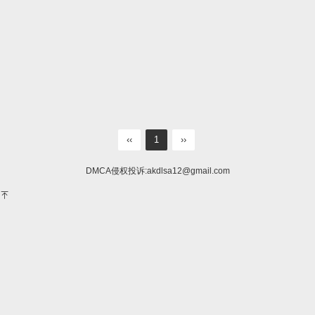
‹‹
1
››
DMCA侵权投诉:
akdlsa12@gmail.com