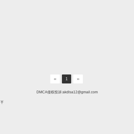
‹‹
1
››
DMCA侵权投诉:
akdlsa12@gmail.com