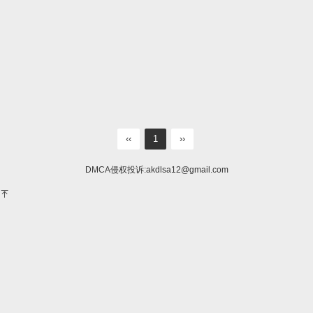
‹‹
1
››
DMCA侵权投诉:
akdlsa12@gmail.com