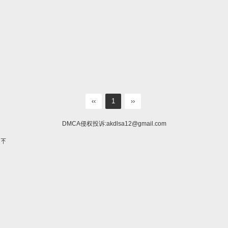
‹‹
1
››
DMCA侵权投诉:
akdlsa12@gmail.com