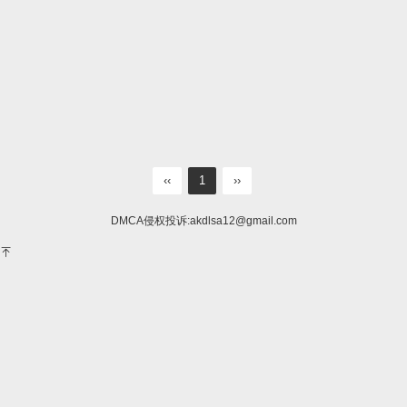
‹‹
1
››
DMCA侵权投诉:
akdlsa12@gmail.com