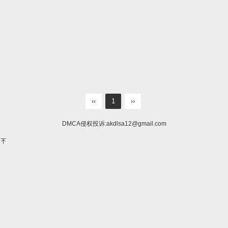
‹‹
1
››
DMCA侵权投诉:
akdlsa12@gmail.com