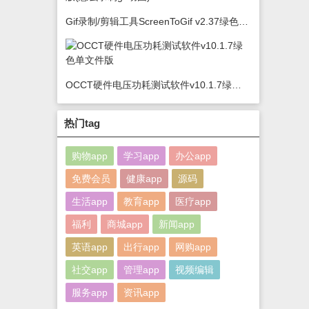
Gif录制/剪辑工具ScreenToGif v2.37绿色版(怎么录制gif动图)
OCCT硬件电压功耗测试软件v10.1.7绿色单文件版
热门tag
购物app
学习app
办公app
免费会员
健康app
源码
生活app
教育app
医疗app
福利
商城app
新闻app
英语app
出行app
网购app
社交app
管理app
视频编辑
服务app
资讯app