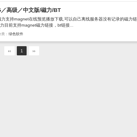
.6.5／高级／中文版/磁力/BT
力支持magnet在线预览播放下载,可以自己离线服务器没有记录的磁力链
前支持magnet磁力链接，bt链接...
分类：
绿色软件
‹‹
1
››