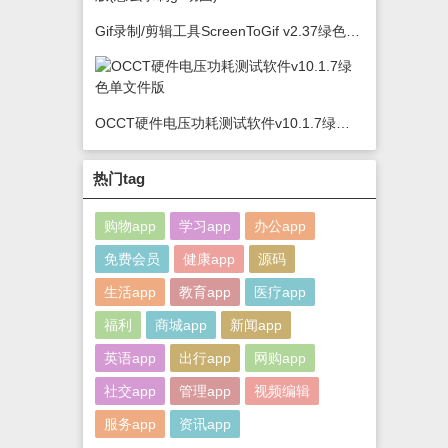
Gif录制/剪辑工具ScreenToGif v2.37绿色版(怎么录制gif动图)
OCCT硬件电压功耗测试软件v10.1.7绿色单文件版
热门tag
购物app
学习app
办公app
免费会员
健康app
源码
生活app
教育app
医疗app
福利
商城app
新闻app
英语app
出行app
网购app
社交app
管理app
视频编辑
服务app
资讯app