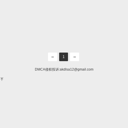
‹‹
1
››
DMCA侵权投诉:
akdlsa12@gmail.com