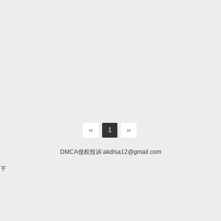
‹‹
1
››
DMCA侵权投诉:
akdlsa12@gmail.com