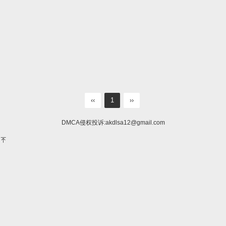
‹‹
1
››
DMCA侵权投诉:
akdlsa12@gmail.com