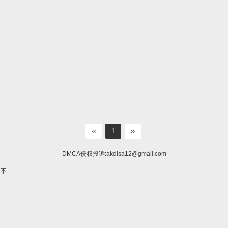
‹‹
1
››
DMCA侵权投诉:
akdlsa12@gmail.com