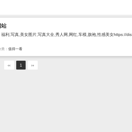
网站
真,美女图片,写真大全,秀人网,网红,车模,旗袍,性感美女https://diskgi
分类：
值得一看
‹‹
1
››