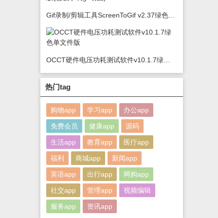
Gif录制/剪辑工具ScreenToGif v2.37绿色版(怎么录制gif动图)
OCCT硬件电压功耗测试软件v10.1.7绿色单文件版
热门tag
购物app
学习app
办公app
免费会员
健康app
源码
生活app
教育app
医疗app
福利
商城app
新闻app
英语app
出行app
网购app
社交app
管理app
视频编辑
服务app
资讯app