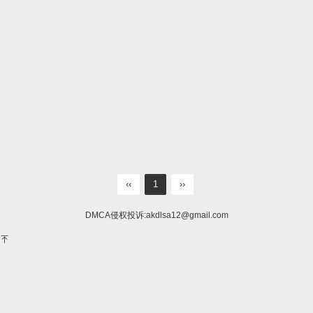
‹‹
1
››
DMCA侵权投诉:
akdlsa12@gmail.com