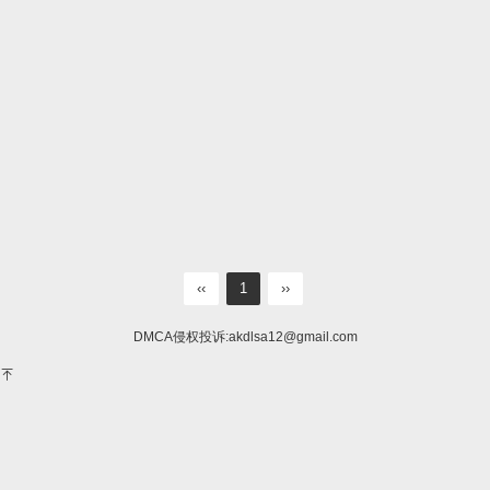
‹‹
1
››
DMCA侵权投诉:
akdlsa12@gmail.com