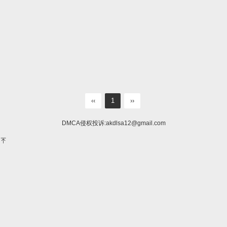
‹‹
1
››
DMCA侵权投诉:
akdlsa12@gmail.com