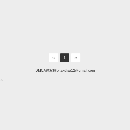
‹‹
1
››
DMCA侵权投诉:
akdlsa12@gmail.com