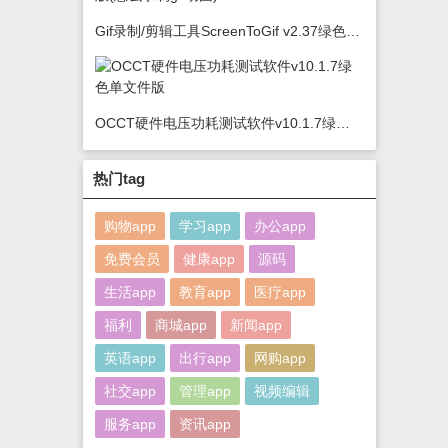
Gif录制/剪辑工具ScreenToGif v2.37绿色版(怎么录制gif动图)
OCCT硬件电压功耗测试软件v10.1.7绿色单文件版
热门tag
购物app
学习app
办公app
免费会员
健康app
源码
生活app
教育app
医疗app
福利
商城app
新闻app
英语app
出行app
网购app
社交app
管理app
视频编辑
服务app
资讯app