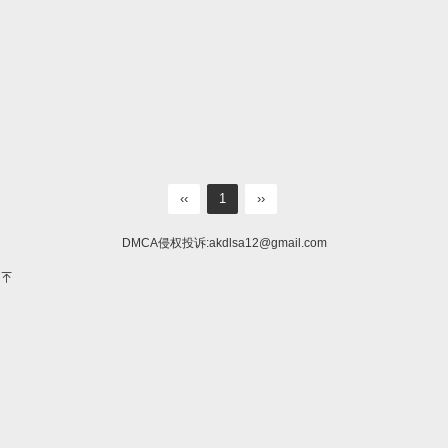
‹‹
1
››
DMCA侵权投诉:
akdlsa12@gmail.com