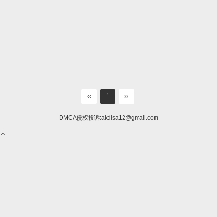
‹‹
1
››
DMCA侵权投诉:
akdlsa12@gmail.com