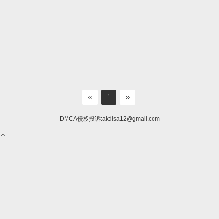
‹‹
1
››
DMCA侵权投诉:
akdlsa12@gmail.com