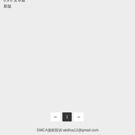
‹‹
1
››
DMCA侵权投诉:
akdlsa12@gmail.com