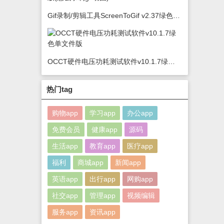
Gif录制/剪辑工具ScreenToGif v2.37绿色版(怎么录制gif动图)
OCCT硬件电压功耗测试软件v10.1.7绿色单文件版
热门tag
购物app
学习app
办公app
免费会员
健康app
源码
生活app
教育app
医疗app
福利
商城app
新闻app
英语app
出行app
网购app
社交app
管理app
视频编辑
服务app
资讯app