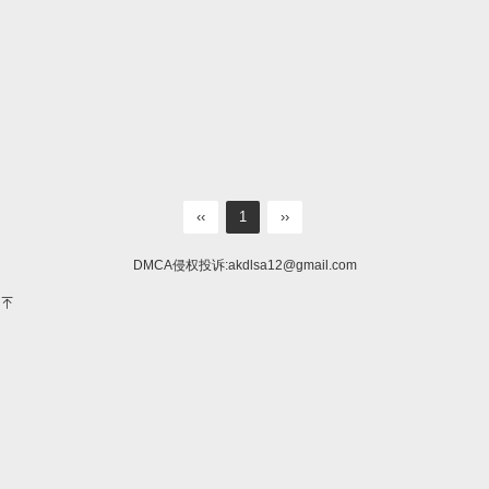
‹‹
1
››
DMCA侵权投诉:
akdlsa12@gmail.com