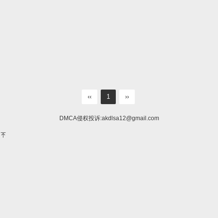
‹‹
1
››
DMCA侵权投诉:
akdlsa12@gmail.com