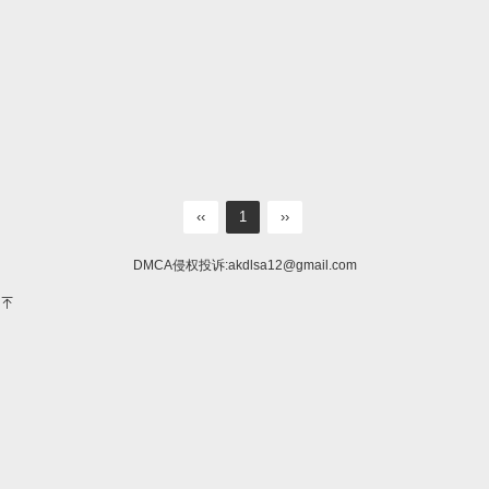
‹‹
1
››
DMCA侵权投诉:
akdlsa12@gmail.com