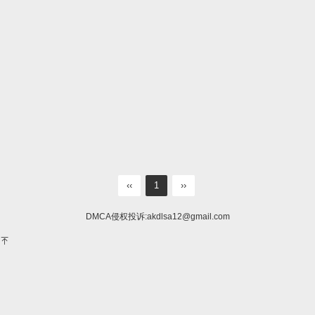
‹‹
1
››
DMCA侵权投诉:
akdlsa12@gmail.com