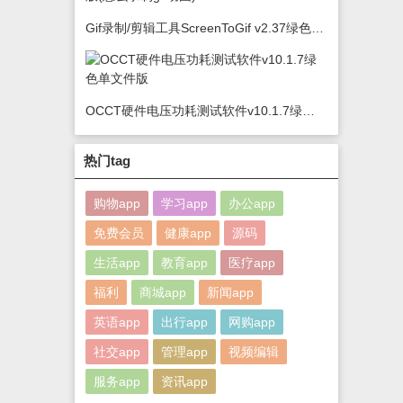
Gif录制/剪辑工具ScreenToGif v2.37绿色版(怎么录制gif动图)
OCCT硬件电压功耗测试软件v10.1.7绿色单文件版
热门tag
购物app
学习app
办公app
免费会员
健康app
源码
生活app
教育app
医疗app
福利
商城app
新闻app
英语app
出行app
网购app
社交app
管理app
视频编辑
服务app
资讯app