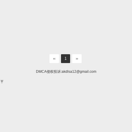
‹‹
1
››
DMCA侵权投诉:
akdlsa12@gmail.com