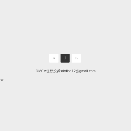
‹‹
1
››
DMCA侵权投诉:
akdlsa12@gmail.com